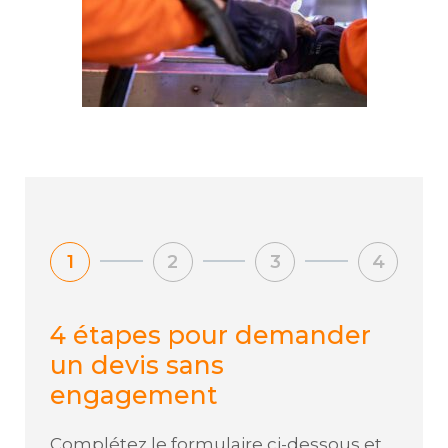
1
2
3
4
4 étapes pour demander
un devis sans
engagement
Complétez le formulaire ci-dessous et