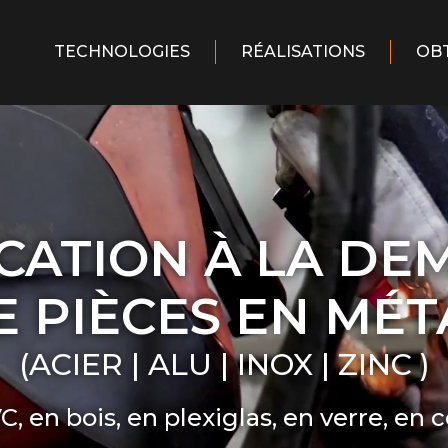
TECHNOLOGIES
RÉALISATIONS
OBT
CATION À LA D
E PIÈCES EN MÉT
(ACIER | ALU | INOX | ZINC )
, en bois, en plexiglas, en verre, en 