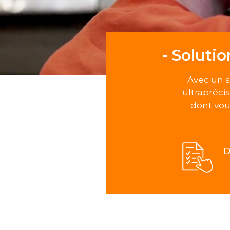
- Solutio
Avec un s
ultraprécis
dont vou
D