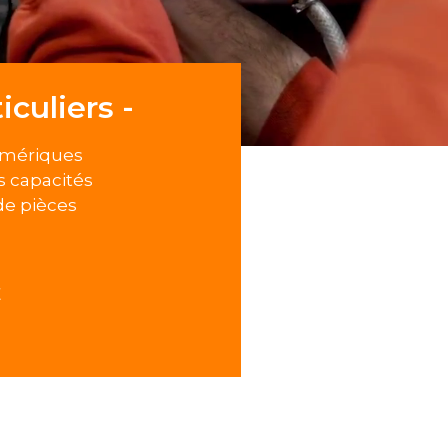
iculiers -
numériques
es capacités
de pièces
E